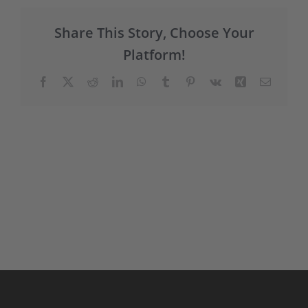
Share This Story, Choose Your
Platform!
Facebook
X
Reddit
LinkedIn
WhatsApp
Tumblr
Pinterest
Vk
Xing
E-
Mail