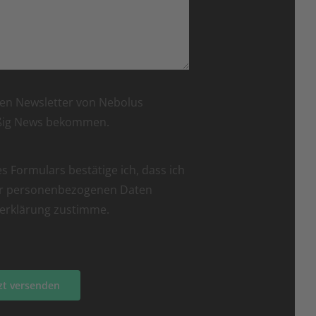
den Newsletter von Nebolus
ßig News bekommen.
 Formulars bestätige ich, dass ich
er personenbezogenen Daten
erklärung zustimme.
tzt versenden