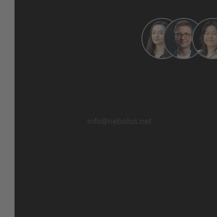
Ihr Nebolus Team
Wir sind für Sie da!
info@nebolus.net