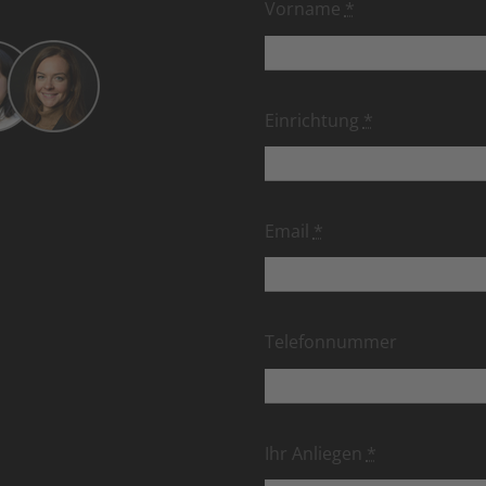
Vorname
*
Einrichtung
*
Email
*
Telefonnummer
Ihr Anliegen
*