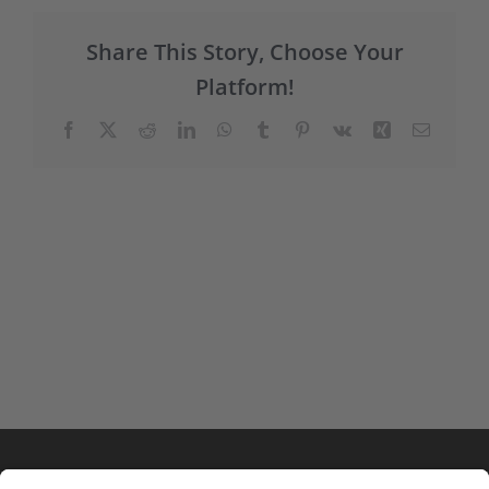
Share This Story, Choose Your
Platform!
Facebook
X
Reddit
LinkedIn
WhatsApp
Tumblr
Pinterest
Vk
Xing
E-
Mail