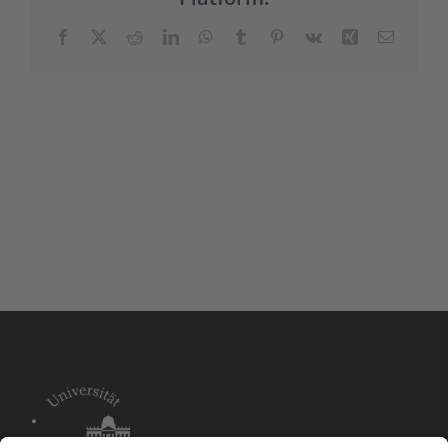
Facebook
X
Reddit
LinkedIn
WhatsApp
Tumblr
Pinterest
Vk
Xing
E-
Mail