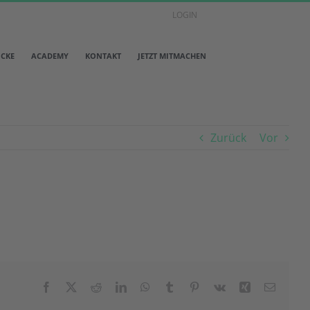
LOGIN
ICKE
ACADEMY
KONTAKT
JETZT MITMACHEN
Zurück
Vor
Facebook
X
Reddit
LinkedIn
WhatsApp
Tumblr
Pinterest
Vk
Xing
E-
Mail