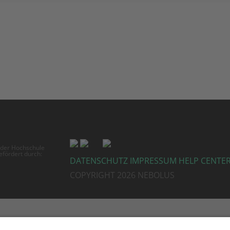
 der Hochschule
gefördert durch:
DATENSCHUTZ
IMPRESSUM
HELP CENTE
COPYRIGHT 2026 NEBOLUS