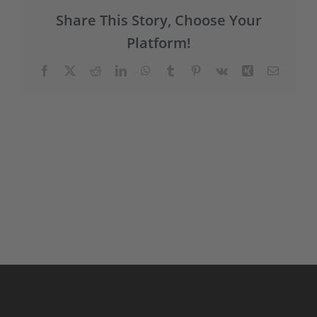
Share This Story, Choose Your
Platform!
Facebook
X
Reddit
LinkedIn
WhatsApp
Tumblr
Pinterest
Vk
Xing
E-
Mail