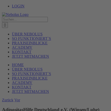
Zum
LOGIN
Inhalt
springen
Suche
nach:
ÜBER NEBOLUS
SO FUNKTIONIERT`S
PRAXISEINBLICKE
ACADEMY
KONTAKT
JETZT MITMACHEN
HOME
ÜBER NEBOLUS
SO FUNKTIONIERT`S
PRAXISEINBLICKE
ACADEMY
KONTAKT
JETZT MITMACHEN
Zurück
Vor
AdipositasHilfe Deutschland e.V. (Winsen/Luhe)