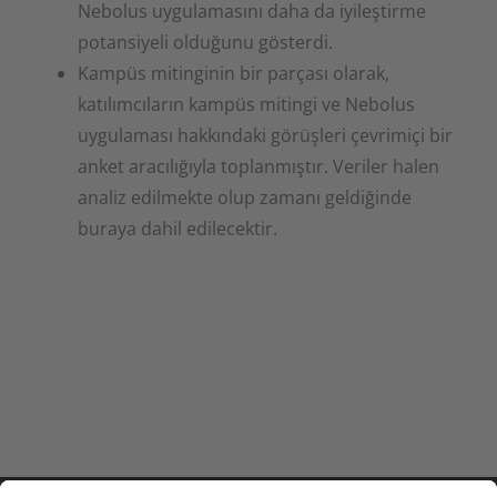
Nebolus uygulamasını daha da iyileştirme
potansiyeli olduğunu gösterdi.
Kampüs mitinginin bir parçası olarak,
katılımcıların kampüs mitingi ve Nebolus
uygulaması hakkındaki görüşleri çevrimiçi bir
anket aracılığıyla toplanmıştır. Veriler halen
analiz edilmekte olup zamanı geldiğinde
buraya dahil edilecektir.