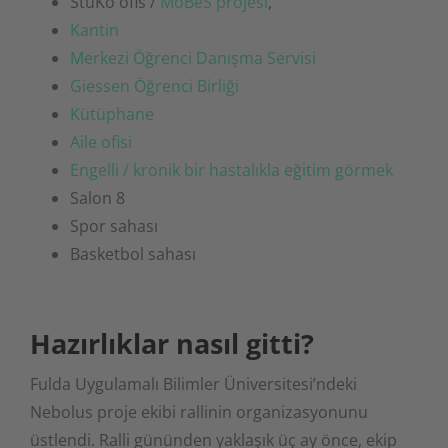
StuKo ofis /
MoBeS projesi
,
Kantin
Merkezi Öğrenci Danışma Servisi
Giessen Öğrenci Birliği
Kütüphane
Aile ofisi
Engelli / kronik bir hastalıkla eğitim görmek
Salon 8
Spor sahası
Basketbol sahası
Hazırlıklar nasıl gitti?
Fulda Uygulamalı Bilimler Üniversitesi’ndeki
Nebolus proje ekibi rallinin organizasyonunu
üstlendi. Ralli gününden yaklaşık üç ay önce, ekip