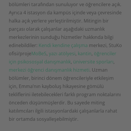
bölümleri tarafından sunuluyor ve öğrencilere açık.
Ayrıca 4 istasyon da kampüs içinde veya çevresinde
halka açık yerlere yerleştirilmiştir. Mitingin bir
parçası olarak çalışanlar aşağıdaki uzmanlık
merkezlerinin sunduğu hizmetler hakkında bilgi
edinebildiler:
Kendi kendine çalışma
merkezi, StuKo
ofisi/proje
MoBeS
,
yazı atölyesi
,
kantin
,
öğrenciler
için psikososyal danışmanlık
,
üniversite sporları
,
merkezi öğrenci danışmanlık hizmeti
. Uzman
bölümler, birinci dönem öğrencileriyle etkileşim
için, Emma’nın kayboluş hikayesine gömülü
tekliflerini iletebilecekleri farklı program noktalarını
önceden düşünmüşlerdir. Bu sayede miting
katılımcıları ilgili istasyonlardaki çalışanlarla rahat
bir ortamda sosyalleşebilmiştir.