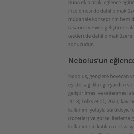
Buna ek olarak, eğlence eğiti
incelemesi de dahil olmak üze
müdahale konseptinin hem de t
tasarımı ve web geliştirme ala
testleri de dahil olmak üzere 
sonucudur.
Nebolus’un eğlencel
Nebolus, gençlere heyecan ver
eşikte sağlıkla ilgili yardım 
geliştirilmesi ve önlenmesi a
2018; Tolks et al., 2020) kav
kullanımı yoluyla sürükleyici 
(rozetler) ve görsel ilerleme 
kullanımının katılım motivasy