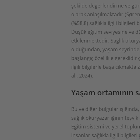
şekilde değerlendirme ve gü
olarak anlaşılmaktadır (Sørens
(%58,8) sağlıkla ilgili bilgil
Düşük eğitim seviyesine ve düş
etkilenmektedir. Sağlık okurya
olduğundan, yaşam seyrinde 
başlangıç özellikle gereklidir
ilgili bilgilerle başa çıkmakta
al., 2024).
Yaşam ortamının sa
Bu ve diğer bulgular ışığında
sağlık okuryazarlığının teşvik
Eğitim sistemi ve yerel topl
insanlar sağlıkla ilgili bilgil