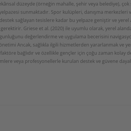
kânsal düzeyde (örneğin mahalle, şehir veya belediye), çok 
et yelpazesi sunmaktadır. Spor kulüpleri, danışma merkezleri 
estek sağlayan tesislere kadar bu yelpaze geniştir ve yerel
erektirir. Griese et al. (2020) ile uyumlu olarak, yerel alanda s
gunluğunu değerlendirme ve uygulama becerisini navigasyon
önetimi Ancak, sağlıkla ilgili hizmetlerden yararlanmak ve ye
aktöre bağlıdır ve özellikle gençler için çoğu zaman kolay d
imlere veya profesyonellerle kurulan destek ve güvene dayalı i