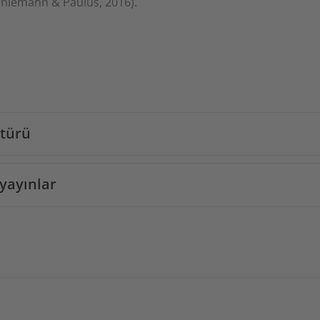
chiemann & Paulus, 2016).
atürü
yayınlar