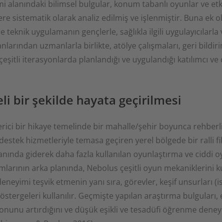
mi alanındaki bilimsel bulgular, konum tabanlı oyunlar ve etk
re sistematik olarak analiz edilmiş ve işlenmiştir. Buna ek
eknik uygulamanın gençlerle, sağlıkla ilgili uygulayıcılarla
nlarından uzmanlarla birlikte, atölye çalışmaları, geri bildir
çeşitli iterasyonlarda planlandığı ve uygulandığı katılımcı ve 
i bir şekilde hayata geçirilmesi
ici bir hikaye temelinde bir mahalle/şehir boyunca rehberli
ve destek hizmetleriyle temasa geçiren yerel bölgede bir ralli 
lanında giderek daha fazla kullanılan oyunlaştırma ve ciddi 
ramlarının arka planında, Nebolus çeşitli oyun mekaniklerini 
deneyimi teşvik etmenin yanı sıra, görevler, keşif unsurları (i
göstergeleri kullanılır. Geçmişte yapılan araştırma bulguları,
onunu artırdığını ve düşük eşikli ve tesadüfi öğrenme deney