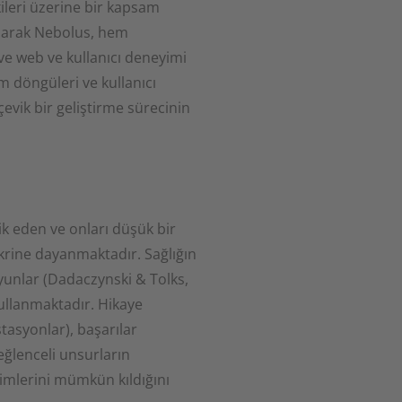
ileri üzerine bir kapsam
 olarak Nebolus, hem
 ve web ve kullanıcı deneyimi
im döngüleri ve kullanıcı
çevik bir geliştirme sürecinin
k eden ve onları düşük bir
fikrine dayanmaktadır. Sağlığın
oyunlar (Dadaczynski & Tolks,
kullanmaktadır. Hikaye
stasyonlar), başarılar
 eğlenceli unsurların
imlerini mümkün kıldığını