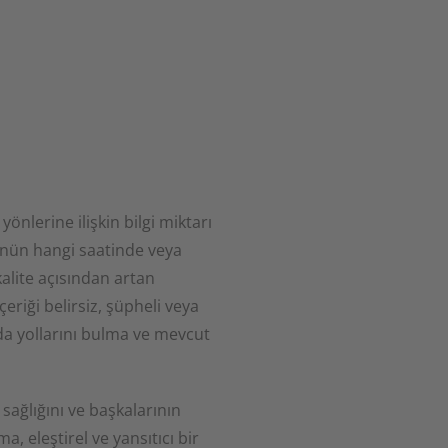
önlerine ilişkin bilgi miktarı
 günün hangi saatinde veya
kalite açısından artan
çeriği belirsiz, şüpheli veya
nda yollarını bulma ve mevcut
sağlığını ve başkalarının
a, eleştirel ve yansıtıcı bir