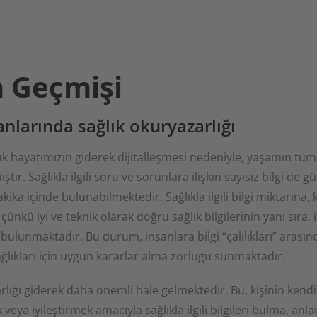
 Geçmişi
manlarında sağlık okuryazarlığı
ük hayatımızın giderek dijitalleşmesi nedeniyle, yaşamın tüm y
ştır. Sağlıkla ilgili soru ve sorunlara ilişkin sayısız bilgi de
ika içinde bulunabilmektedir. Sağlıkla ilgili bilgi miktarına, 
çünkü iyi ve teknik olarak doğru sağlık bilgilerinin yanı sıra, i
 bulunmaktadır. Bu durum, insanlara bilgi “çalılıkları” arası
sağlıkları için uygun kararlar alma zorluğu sunmaktadır.
lığı giderek daha önemli hale gelmektedir. Bu, kişinin kendi 
veya iyileştirmek amacıyla sağlıkla ilgili bilgileri bulma, anlam