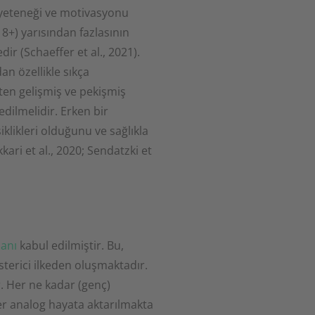
 yeteneği ve motivasyonu
18+) yarısından fazlasının
ir (Schaeffer et al., 2021).
an özellikle sıkça
aten gelişmiş ve pekişmiş
ilmelidir. Erken bir
iklikleri olduğunu ve sağlıkla
kari et al., 2020; Sendatzki et
lanı
kabul edilmiştir. Bu,
österici ilkeden oluşmaktadır.
. Her ne kadar (genç)
giler analog hayata aktarılmakta