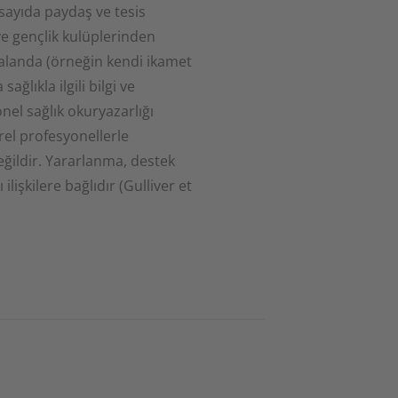
sayıda paydaş ve tesis
ve gençlik kulüplerinden
 alanda (örneğin kendi ikamet
ağlıkla ilgili bilgi ve
el sağlık okuryazarlığı
rel profesyonellerle
eğildir. Yararlanma, destek
lişkilere bağlıdır (Gulliver et