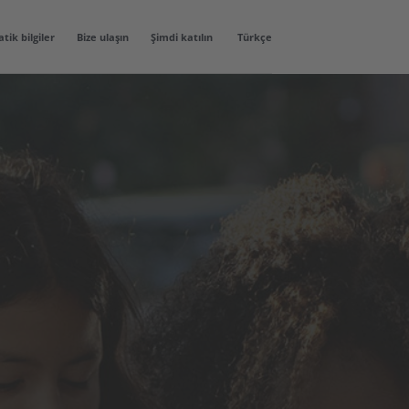
atik bilgiler
Bize ulaşın
Şimdi katılın
Türkçe