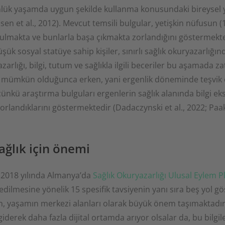
nlük yaşamda uygun şekilde kullanma konusundaki bireysel
en et al., 2012). Mevcut temsili bulgular, yetişkin nüfusun (
eri bulmakta ve bunlarla başa çıkmakta zorlandığını göstermekted
ük sosyal statüye sahip kişiler, sınırlı sağlık okuryazarlığınd
zarlığı, bilgi, tutum ve sağlıkla ilgili beceriler bu aşamada z
mümkün olduğunca erken, yani ergenlik döneminde teşvik ed
 çünkü araştırma bulguları ergenlerin sağlık alanında bilgi eks
 zorlandıklarını göstermektedir (Dadaczynski et al., 2022; Paak
ğlık için önemi
, 2018 yılında Almanya’da
Sağlık Okuryazarlığı Ulusal Eylem P
 edilmesine yönelik 15 spesifik tavsiyenin yanı sıra beş yol g
um, yaşamın merkezi alanları olarak büyük önem taşımaktadır
eri giderek daha fazla dijital ortamda arıyor olsalar da, bu bil