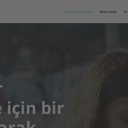
Nebolus Hakkında
Nasıl çalışır
Pr
r
 için bir
arak